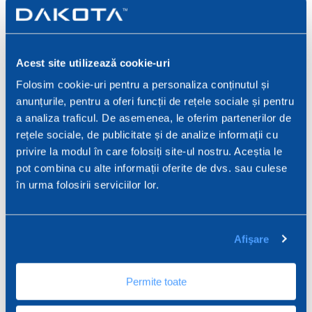
UTILIZAȚI
Acest site utilizează cookie-uri
ARTICOLE
Folosim cookie-uri pentru a personaliza conținutul și
Se utilizează pe rama ferestrei ca o fixare etanșă pe
foaia de tencuială. Acesta este echipat cu o clapetă de
anunțurile, pentru a oferi funcții de rețele sociale și pentru
protecție adezivă detașabilă care permite protejarea
a analiza traficul. De asemenea, le oferim partenerilor de
Anzeige erweitern
sticlei în timpul netezitului.
rețele sociale, de publicitate și de analize informații cu
Contribuie la reducerea punților termice și absoarbe
privire la modul în care folosiți site-ul nostru. Aceștia le
dilatarea.
pot combina cu alte informații oferite de dvs. sau culese
ZIN33-1792
în urma folosirii serviciilor lor.
Profil de fereastră din PVC 3D PLUS
Afişare
72 ML
Permite toate