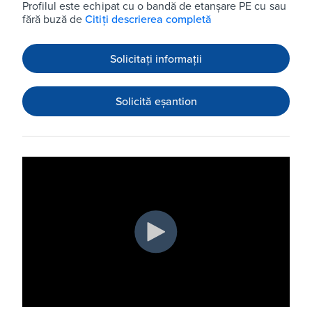
Profilul este echipat cu o bandă de etanșare PE cu sau
fără buză de
Citiți descrierea completă
Solicitați informații
Solicită eșantion