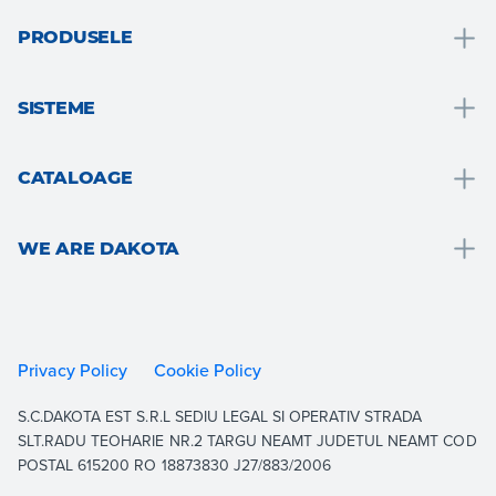
PRODUSELE
Drenare și recoltarea apei
SISTEME
Solutii pentru bai
Solutii pentru bai
Acoperis si mansarda
CATALOAGE
Izolatie termica
Pardosele si placari
Drain
Placari gips-carton
Gradina, teresa si zone exterioare
WE ARE DAKOTA
Roof
Consolidarea și consolidarea structurală
Ventilație și hidraulică
Outdoor
We are Dakota
Pardoseli
Gips-carton
Indoor
Resurse
Gradina
Izolatie termica
Building
Documentație
Privacy Policy
Cookie Policy
Sisteme drive-on
Consolidare și întărire structurală
Equipment
Contactați
S.C.DAKOTA EST S.R.L SEDIU LEGAL SI OPERATIV STRADA
Acoperis
Arată tot
Lucrați cu noi
SLT.RADU TEOHARIE NR.2 TARGU NEAMT JUDETUL NEAMT COD
Aerare
POSTAL 615200 RO 18873830 J27/883/2006
Arată tot