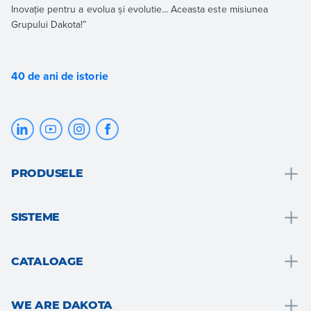
Inovație pentru a evolua și evolutie... Aceasta este misiunea
Grupului Dakota!”
40 de ani de istorie
PRODUSELE
Drenare și recoltarea apei
SISTEME
Solutii pentru bai
Solutii pentru bai
Acoperis si mansarda
CATALOAGE
Izolatie termica
Pardosele si placari
Drain
Placari gips-carton
Gradina, teresa si zone exterioare
WE ARE DAKOTA