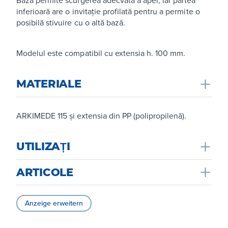
inferioară are o invitație profilată pentru a permite o
posibilă stivuire cu o altă bază.
Modelul este compatibil cu extensia h. 100 mm.
MATERIALE
ARKIMEDE 115 și extensia din PP (polipropilenă).
UTILIZAȚI
ARTICOLE
Folosit în zonele exterioare, terase, podele comune.
Datorită pretăierii, aripioarele distanțiere pot fi
Anzeige erweitern
îndepărtate cu ușurință pentru utilizarea în T, utilizarea
liniară sau pentru a avea capul complet plat (de