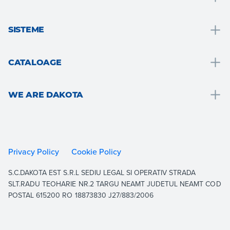
Drenare și recoltarea apei
SISTEME
Solutii pentru bai
Solutii pentru bai
Acoperis si mansarda
CATALOAGE
Izolatie termica
Pardosele si placari
Drain
Placari gips-carton
Gradina, teresa si zone exterioare
WE ARE DAKOTA
Roof
Consolidarea și consolidarea structurală
Ventilație și hidraulică
Outdoor
We are Dakota
Pardoseli
Gips-carton
Indoor
Resurse
Gradina
Izolatie termica
Building
Documentație
Privacy Policy
Cookie Policy
Sisteme drive-on
Consolidare și întărire structurală
Equipment
Contactați
S.C.DAKOTA EST S.R.L SEDIU LEGAL SI OPERATIV STRADA
Acoperis
Arată tot
Lucrați cu noi
SLT.RADU TEOHARIE NR.2 TARGU NEAMT JUDETUL NEAMT COD
Aerare
POSTAL 615200 RO 18873830 J27/883/2006
Arată tot