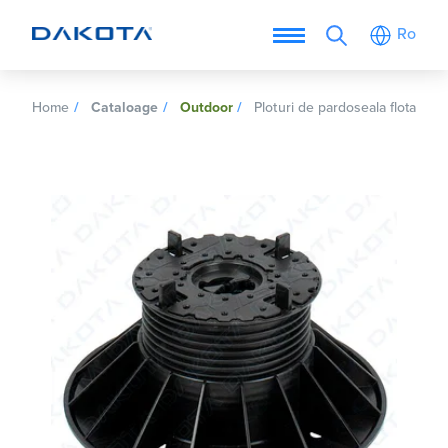
Ro
Home
Cataloage
Outdoor
Ploturi de pardoseala flotanta e