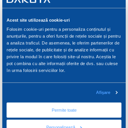
Extensie h.120 mm pr Hercules 150-270
Acest site utilizează cookie-uri
Folosim cookie-uri pentru a personaliza conținutul și
120 mm
anunțurile, pentru a oferi funcții de rețele sociale și pentru
a analiza traficul. De asemenea, le oferim partenerilor de
rețele sociale, de publicitate și de analize informații cu
TER09-2299/4AH
privire la modul în care folosiți site-ul nostru. Aceștia le
pot combina cu alte informații oferite de dvs. sau culese
Deflector cu 4 căi pentru Keradeck 30 -
în urma folosirii serviciilor lor.
Arkimede și Hercules
Afişare
-
Permite toate
TER09-2299S/4AH
Deflector cu 4 căi pentru Keradeck 20 -
Personalizează