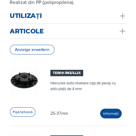
Realizat din PP (polipropilena).
UTILIZAȚI
ARTICOLE
Utilizați în zonele exterioare, terase, podele comune.
Anzeige erweitern
TER09-1183/4L25
Hercules auto-nivelare cap de pavaj cu
articulații de 4 mm
25-37mm