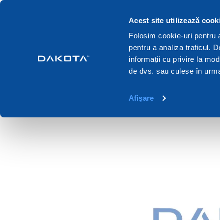
Acest site utilizează cook
Produsele
Sisteme
Cataloage
Folosim cookie-uri pentru a 
pentru a analiza traficul. 
Home
Sisteme
Armatura structurala
Bare elicoidale h
informații cu privire la mod
de dvs. sau culese în urma f
Afişare