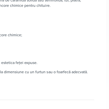
ria de cărămidă solidă sau semifolidă, tuf, piatră,
ancore chimice pentru chituire.
core chimice;
 estetica feței expuse.
 la dimensiune cu un furtun sau o foarfecă adecvată.