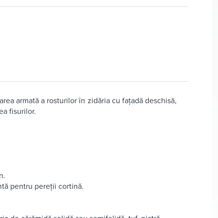
rea armată a rosturilor în zidăria cu fațadă deschisă,
a fisurilor.
n.
tă pentru pereții cortină.