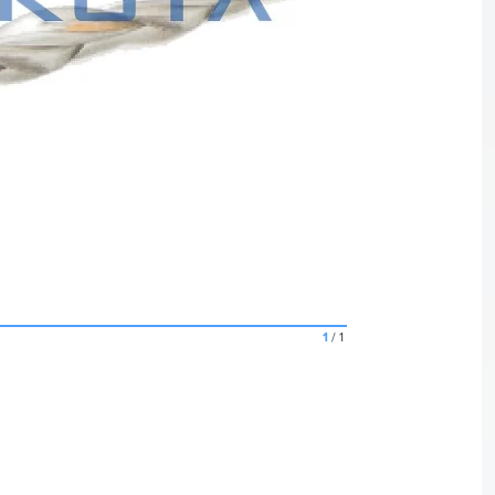
1
/
1