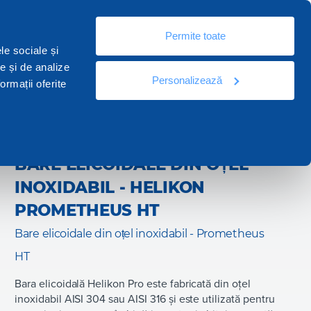
Ro
Resurse
Documentație
Contactați
Permite toate
le sociale și
te și de analize
Personalizează
Acest produs este în catalog:
Building
ormații oferite
BARE ELICOIDALE DIN OȚEL
INOXIDABIL - HELIKON
PROMETHEUS HT
Bare elicoidale din oțel inoxidabil - Prometheus
HT
Bara elicoidală Helikon Pro este fabricată din oțel
inoxidabil AISI 304 sau AISI 316 și este utilizată pentru