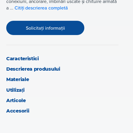
conexiuni, ancorare, îmbinări uscate și chituire armată
a ...
Citiți descrierea completă
Solicitați informații
Caracteristici
Descrierea produsului
Materiale
Utilizați
Articole
Accesorii