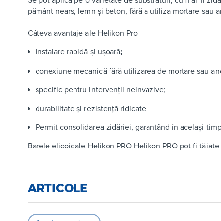
Se pot aplica pe o varietate de substraturi, cum ar fi zidă
pământ nears, lemn și beton, fără a utiliza mortare sau 
Câteva avantaje ale Helikon Pro
instalare rapidă și ușoară
;
conexiune mecanică fără utilizarea de mortare sau an
specific pentru intervenții neinvazive;
durabilitate și rezistență ridicate;
Permit consolidarea zidăriei, garantând în același timp
Barele elicoidale Helikon PRO Helikon PRO pot fi tăiate
ARTICOLE