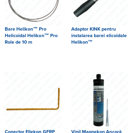
Bare Helikon™ Pro
Adaptor KINK pentru
Helicoidal Helikon™ Pro
instalarea barei elicoidale
Role de 10 m
Helikon™
Conector Ellekon GFRP
Vinil Magnekon Ancoră