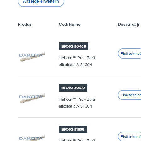
Anzeige erweitern
Produs
Cod/Nume
Descărcați
BFO02-30408
Helikon™ Pro - Bară
elicoidală AISI 304
BFO02-30410
Helikon™ Pro - Bară
elicoidală AISI 304
BFO02-31608
Helikon™ Pro - Bară