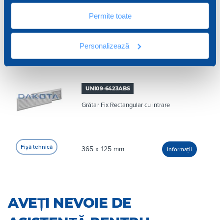
Permite toate
130 x 260 mm
Personalizează
UNI09-6423ABS
Grătar Fix Rectangular cu intrare
365 x 125 mm
AVEȚI NEVOIE DE