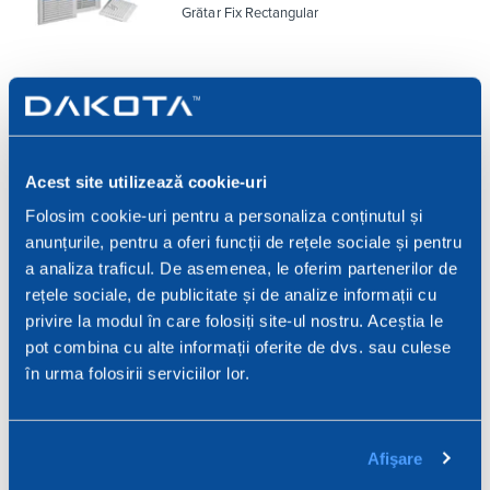
Grătar Fix Rectangular
200 x 150 mm
Acest site utilizează cookie-uri
UNI09-6214ABS
Folosim cookie-uri pentru a personaliza conținutul și
anunțurile, pentru a oferi funcții de rețele sociale și pentru
Grătar Fix Rectangular
a analiza traficul. De asemenea, le oferim partenerilor de
rețele sociale, de publicitate și de analize informații cu
privire la modul în care folosiți site-ul nostru. Aceștia le
235 x 215 mm
pot combina cu alte informații oferite de dvs. sau culese
în urma folosirii serviciilor lor.
UNI09-6430ABS
Afişare
Grătar Fix Rectangular cu intrare