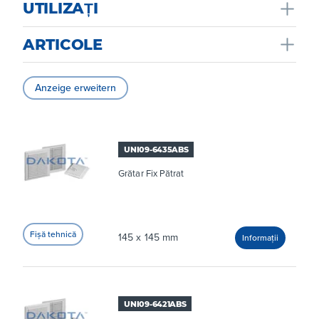
UTILIZAȚI
Favorizeaza circulatia aerului intre spatiile interne si
ARTICOLE
externe, ventileaza spatiile locuite limitand formarea
condensului si a mucegaiului.
Anzeige erweitern
UNI09-6435ABS
Grătar Fix Pătrat
145 x 145 mm
UNI09-6421ABS