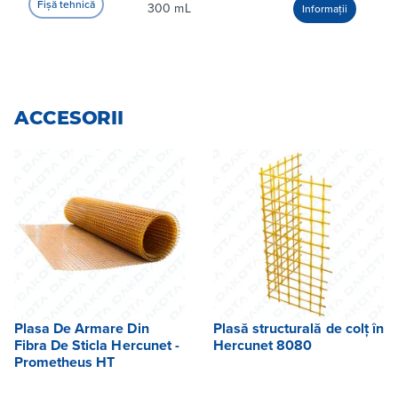
300 mL
- Fixări pe beton (tensionat și comprimat), structuri de
zidărie, inclusiv cărămizi goale și lemn;
- Fixări pe beton supus acțiunii seismice (categoria C1
și C2)
ACCESORII
- Conexiuni post-instalate de bare de aderență
îmbunătățită
Produsul poate fi utilizat în beton uscat, umed și
inundat (bare filetate numai în găuri inundate).
Plasa De Armare Din
Plasă structurală de colț în
Fibra De Sticla Hercunet -
Hercunet 8080
Prometheus HT