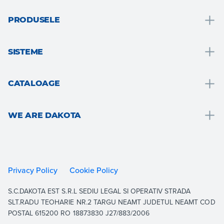
PRODUSELE
Drenare și recoltarea apei
SISTEME
Solutii pentru bai
Solutii pentru bai
Acoperis si mansarda
CATALOAGE
Izolatie termica
Pardosele si placari
Drain
Placari gips-carton
Gradina, teresa si zone exterioare
WE ARE DAKOTA
Roof
Consolidarea și consolidarea structurală
Ventilație și hidraulică
Outdoor
We are Dakota
Pardoseli
Gips-carton
Indoor
Resurse
Gradina
Izolatie termica
Building
Documentație
Privacy Policy
Cookie Policy
Sisteme drive-on
Consolidare și întărire structurală
Equipment
Contactați
S.C.DAKOTA EST S.R.L SEDIU LEGAL SI OPERATIV STRADA
Acoperis
Arată tot
Lucrați cu noi
SLT.RADU TEOHARIE NR.2 TARGU NEAMT JUDETUL NEAMT COD
Aerare
POSTAL 615200 RO 18873830 J27/883/2006