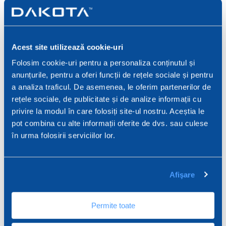
Dragonet 66/66 GFRP
GFRP Draconnect
Acest site utilizează cookie-uri
Preformed Mesh Angle
Conectoare pentru
tencuială armată
Folosim cookie-uri pentru a personaliza conținutul și
anunțurile, pentru a oferi funcții de rețele sociale și pentru
a analiza traficul. De asemenea, le oferim partenerilor de
rețele sociale, de publicitate și de analize informații cu
privire la modul în care folosiți site-ul nostru. Aceștia le
pot combina cu alte informații oferite de dvs. sau culese
în urma folosirii serviciilor lor.
Afişare
Permite toate
Adaptor KINK pentru
Conector tubular pentru
instalarea barei elicoidale
bara elicoidală Helikon