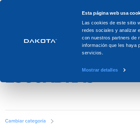
Productos
Sistemas
Catalogo
Esta página web usa cook
Las cookies de este sitio 
redes sociales y analizar 
Home
Productos
Sate
Perfiles y bases de las escuadras
con nuestros partners de r
información que les haya 
servicios.
PERFILES Y BASES
Mostrar detalles
ESCUADRAS
Cambiar categoría