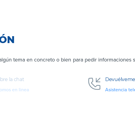
IÓN
algún tema en concreto o bien para pedir informaciones s
bre la chat
Devuélveme 
omos en linea
Asistencia tel