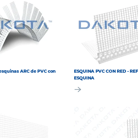
 esquinas ARC de PVC con
ESQUINA PVC CON RED - RE
ESQUINA