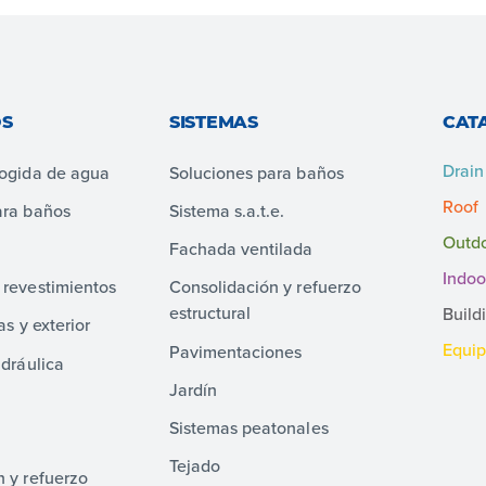
S
SISTEMAS
CAT
Drain
cogida de agua
Soluciones para baños
Roof
ara baños
Sistema s.a.t.e.
Outd
Fachada ventilada
Indoo
 revestimientos
Consolidación y refuerzo
estructural
Build
as y exterior
Equi
Pavimentaciones
idráulica
Jardín
Sistemas peatonales
Tejado
 y refuerzo