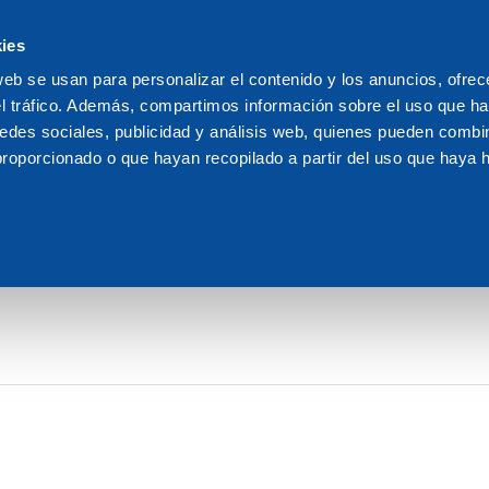
s
ies
We are Dakota
Rec
web se usan para personalizar el contenido y los anuncios, ofrec
el tráfico. Además, compartimos información sobre el uso que ha
edes sociales, publicidad y análisis web, quienes pueden combin
proporcionado o que hayan recopilado a partir del uso que haya
 DE LAS