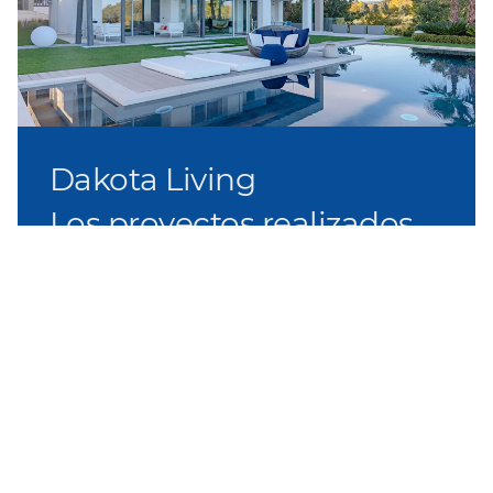
Dakota Living
Los proyectos realizados
El sistema decking revaloriza los ambientes en
exterior dejándolos únicos.
Dakota Living es la división de Dakota surgida para
ofrecer a los profesionales, los distribuidores,
contractors, etc, pavimentaciones para exterior de
diseño, un conjunto de soluciones y accesorios,
con un servicio de nivél y completo.