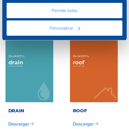
construcción
. Baja ahora nuestros
Permitir todas
catálogos y descubre todas nuestras
Ver todo
soluciones.
Personalizar
DRAIN
ROOF
Descargar
Descargar