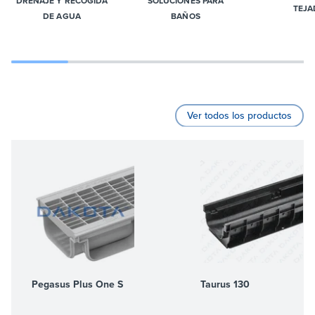
DRENAJE Y RECOGIDA
SOLUCIONES PARA
TEJA
DE AGUA
BAÑOS
Ver todos los productos
Pegasus Plus One S
Taurus 130