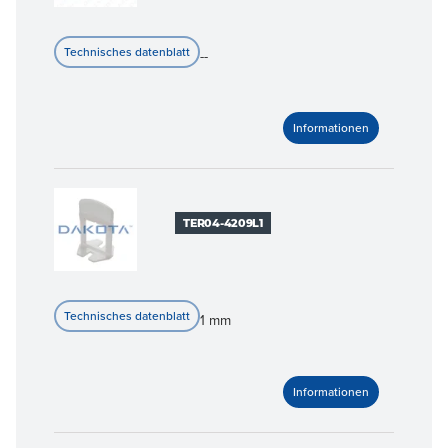
--
TER04-4209L1
1 mm