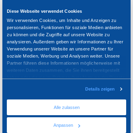
Diese Webseite verwendet Cookies
Wir verwenden Cookies, um Inhalte und Anzeigen zu
5 mm
personalisieren, Funktionen für soziale Medien anbieten
zu können und die Zugriffe auf unsere Website zu
analysieren. Außerdem geben wir Informationen zu Ihrer
Verwendung unserer Website an unsere Partner für
soziale Medien, Werbung und Analysen weiter. Unsere
Partner führen diese Informationen möglicherweise mit
weiteren Daten zusammen, die Sie ihnen bereitgestellt
TER04-4309EC1
haben oder die sie im Rahmen Ihrer Nutzung der Dienste
gesammelt haben.
Details zeigen
1 mm
Alle zulassen
Anpassen