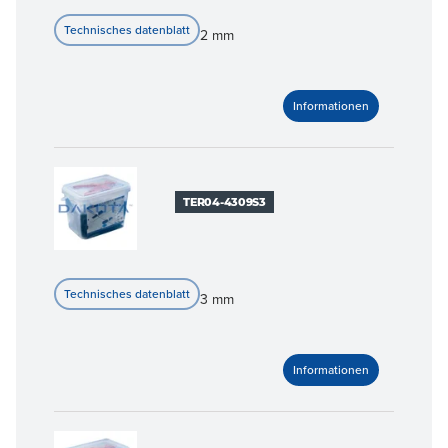
2 mm
TER04-4309S3
3 mm