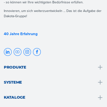
- so können wir Ihre wichtigsten Bedürfnisse erfüllen.
Innovieren, um sich weiterzuentwickeln ... Das ist die Aufgabe der
Dakota-Gruppe!
40 Jahre Erfahrung
PRODUKTE
Entwässerung und wassersammlung
SYSTEME
Badlösungen
Badelösungen
Dach und den dachstuhl
KATALOGE
Wärmedämmung
Boden- und wandbeläge