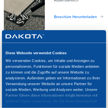
Broschüre Herunterladen
Diese Webseite verwendet Cookies
Wir verwenden Cookies, um Inhalte und Anzeigen zu
personalisieren, Funktionen für soziale Medien anbieten
LEVEL UP doppelböden für
zu können und die Zugriffe auf unsere Website zu
den aussenbereich
analysieren. Außerdem geben wir Informationen zu Ihrer
Verwendung unserer Website an unsere Partner für
soziale Medien, Werbung und Analysen weiter. Unsere
Broschüre Herunterladen
Partner führen diese Informationen möglicherweise mit
weiteren Daten zusammen, die Sie ihnen bereitgestellt
haben oder die sie im Rahmen Ihrer Nutzung der Dienste