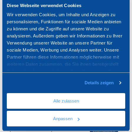
150 x 150
Diese Webseite verwendet Cookies
mm
Wir verwenden Cookies, um Inhalte und Anzeigen zu
personalisieren, Funktionen für soziale Medien anbieten
UNI12-6461SI
zu können und die Zugriffe auf unsere Website zu
analysieren. Außerdem geben wir Informationen zu Ihrer
Aufsatzgitter mit verstellbarem Schieber
und Eingriff
Verwendung unserer Website an unsere Partner für
soziale Medien, Werbung und Analysen weiter. Unsere
Partner führen diese Informationen möglicherweise mit
190 x 190
weiteren Daten zusammen, die Sie ihnen bereitgestellt
mm
haben oder die sie im Rahmen Ihrer Nutzung der Dienste
gesammelt haben.
Details zeigen
UNI12-6462SI
Alle zulassen
Aufsatzgitter mit verstellbarem Schieber
und Eingriff
Anpassen
170 x 250