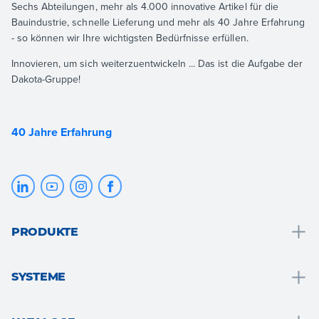
Sechs Abteilungen, mehr als 4.000 innovative Artikel für die
Bauindustrie, schnelle Lieferung und mehr als 40 Jahre Erfahrung
- so können wir Ihre wichtigsten Bedürfnisse erfüllen.
Innovieren, um sich weiterzuentwickeln ... Das ist die Aufgabe der
Dakota-Gruppe!
40 Jahre Erfahrung
PRODUKTE
Entwässerung und wassersammlung
SYSTEME
Badlösungen
Badelösungen
Dach und den dachstuhl