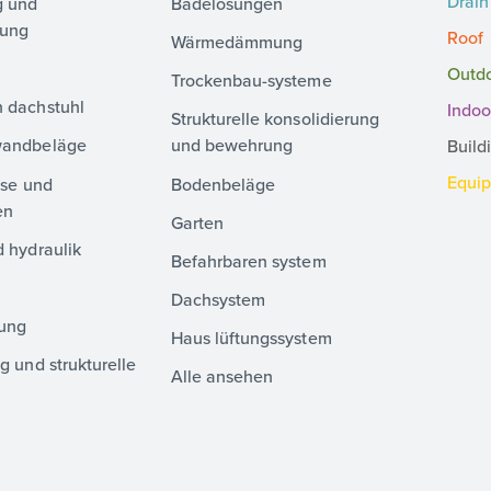
Drain
g und
Badelösungen
lung
Roof
Wärmedämmung
Outd
Trockenbau-systeme
 dachstuhl
Indoo
Strukturelle konsolidierung
wandbeläge
und bewehrung
Build
Equi
sse und
Bodenbeläge
en
Garten
 hydraulik
Befahrbaren system
Dachsystem
ung
Haus lüftungssystem
g und strukturelle
Alle ansehen