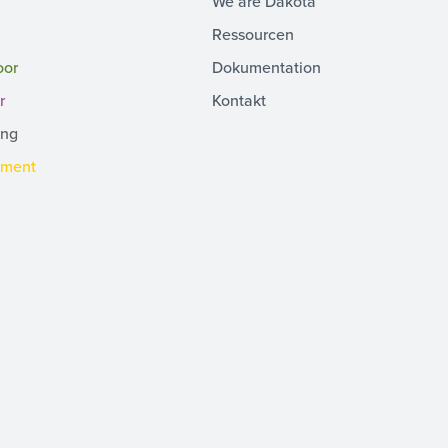
We are Dakota
Ressourcen
oor
Dokumentation
r
Kontakt
ing
pment