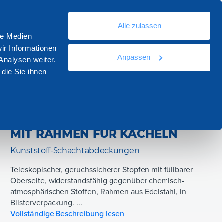
De
Ressourcen
Dokumentation
Kontakt
Alle zulassen
le Medien
ir Informationen
Anpassen
Finden Sie dieses Produkt im Katalog:
Drain
Analysen weiter.
die Sie ihnen
GERUCHSSICHERER STOPFEN
MIT RAHMEN FÜR KACHELN
Kunststoff-Schachtabdeckungen
Teleskopischer, geruchssicherer Stopfen mit füllbarer
Oberseite, widerstandsfähig gegenüber chemisch-
atmosphärischen Stoffen, Rahmen aus Edelstahl, in
Blisterverpackung. ...
Vollständige Beschreibung lesen