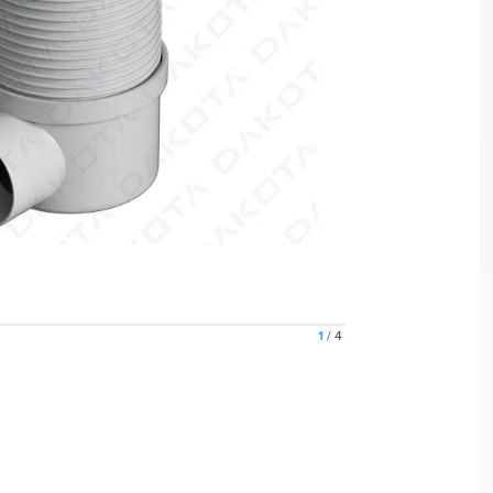
1
/
4