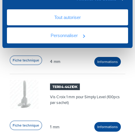
Tout autoriser
TER04-4404DK
Vis à sens unique 4 mm système
Personnaliser
cylindrique - 100 pcs/enveloppe
4 mm
TER04-4421DK
Vis Croix 1 mm pour Simply Level (100pcs
par sachet)
1 mm