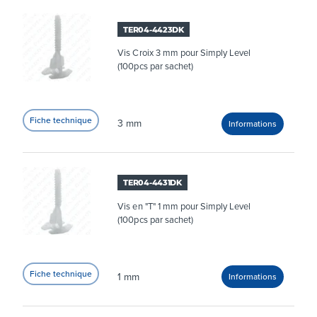
TER04-4423DK
Vis Croix 3 mm pour Simply Level
(100pcs par sachet)
3 mm
TER04-4431DK
Vis en "T" 1 mm pour Simply Level
(100pcs par sachet)
1 mm