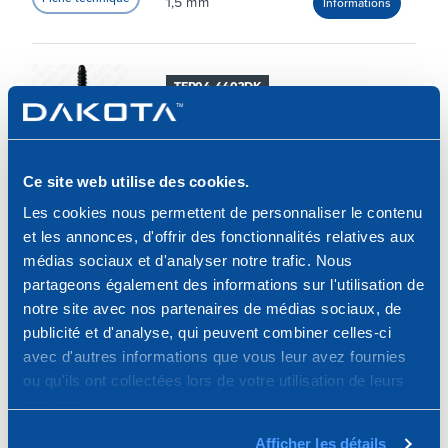
1,5 mm
TER04-4402DK
Vis linéaire unidirectionnelle 2 mm pour
carreaux de 3 à 22 mm
Ce site web utilise des cookies.
Les cookies nous permettent de personnaliser le contenu
2 mm
et les annonces, d'offrir des fonctionnalités relatives aux
médias sociaux et d'analyser notre trafic. Nous
partageons également des informations sur l'utilisation de
TER04-4403DK
notre site avec nos partenaires de médias sociaux, de
publicité et d'analyse, qui peuvent combiner celles-ci
Vis en plastique 3 mm pour Quick Level-
100 pcs/sachet
avec d'autres informations que vous leur avez fournies
ou qu'ils ont collectées lors de votre utilisation de leurs
services.
3 mm
Afficher les détails