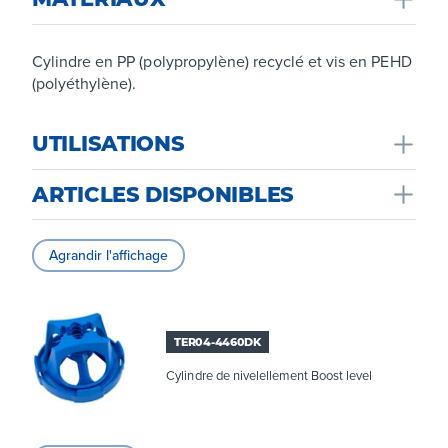
Cylindre en PP (polypropylène) recyclé et vis en PEHD
(polyéthylène).
UTILISATIONS
ARTICLES DISPONIBLES
Utilisé comme système d'égalisation pour les carreaux
de sol et de mur de différentes tailles et épaisseurs, en
particulier pour les grands formats.
Agrandir l'affichage
TER04-4460DK
Cylindre de nivelellement Boost level