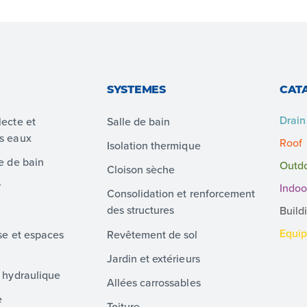
SYSTEMES
CAT
Drain
lecte et
Salle de bain
es eaux
Roof
Isolation thermique
le de bain
Outd
Cloison sèche
r
Indoo
Consolidation et renforcement
des structures
Build
Equi
sse et espaces
Revêtement de sol
Jardin et extérieurs
t hydraulique
Allées carrossables
e
Toiture