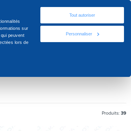
Fr
Tout autoriser
ources
Documentation
Contact
ionnalités
formations sur
Personnaliser
, qui peuvent
lectées lors de
Produits:
39