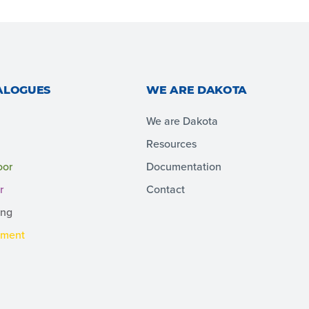
ALOGUES
WE ARE DAKOTA
We are Dakota
Resources
oor
Documentation
r
Contact
ing
pment