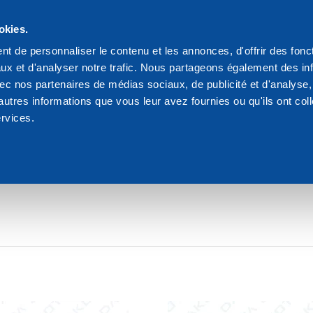
s
okies.
We are Dakota
Res
t de personnaliser le contenu et les annonces, d'offrir des fonct
ux et d'analyser notre trafic. Nous partageons également des in
de platrage
 avec nos partenaires de médias sociaux, de publicité et d'analyse
autres informations que vous leur avez fournies ou qu'ils ont col
ervices.
RE MATÉRIEL DE