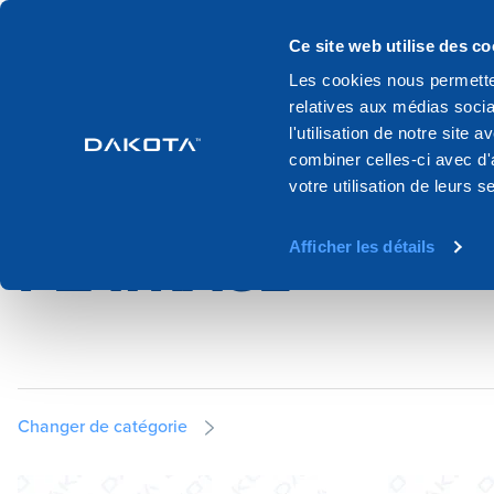
Produits
Systemes
Catalogue
Ce site web utilise des co
Les cookies nous permetten
relatives aux médias socia
Home
Production
Cloison seche
Plaques de platre materiel 
l'utilisation de notre site
combiner celles-ci avec d'
votre utilisation de leurs s
PLAQUES DE PLÂT
Afficher les détails
PLÂTRAGE
Changer de catégorie