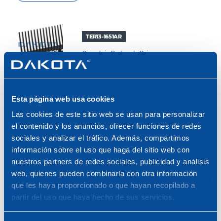
TER13-1651AR
Cierrateja Perforado Rojo
1.000 x 25 + 55
Esta página web usa cookies
mm
Las cookies de este sitio web se usan para personalizar
el contenido y los anuncios, ofrecer funciones de redes
sociales y analizar el tráfico. Además, compartimos
TER13-1651AN
información sobre el uso que haga del sitio web con
Cierrateja Perforado Negro
nuestros partners de redes sociales, publicidad y análisis
web, quienes pueden combinarla con otra información
que les haya proporcionado o que hayan recopilado a
partir del uso que haya hecho de sus servicios.
1.000 x 25 + 55
mm