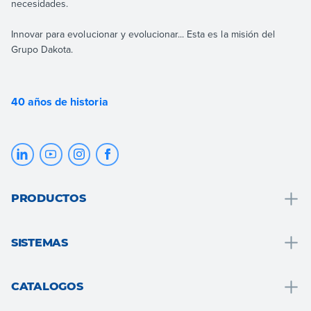
necesidades.
Innovar para evolucionar y evolucionar... Esta es la misión del
Grupo Dakota.
40 años de historia
PRODUCTOS
Drenaje y recogida de agua
SISTEMAS
Soluciones para baños
Soluciones para baños
Tejado
CATALOGOS
Sistema s.a.t.e.
Pavimentos y revestimientos