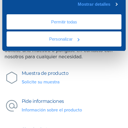
Mostrar detalles
¿NECESITA ASISTENCIA
Permitir todas
PARA EL PRODUCTO?
Personalizar
Solicite una muestra o póngase en contacto con
nosotros para cualquier necesidad.
Muestra de producto
Solicite su muestra
Pide informaciones
Información sobre el producto