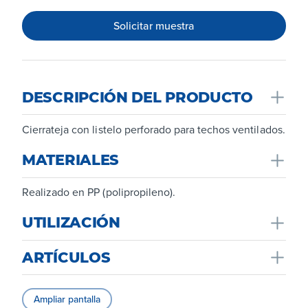
Solicitar muestra
DESCRIPCIÓN DEL PRODUCTO
Cierrateja con listelo perforado para techos ventilados.
MATERIALES
Realizado en PP (polipropileno).
UTILIZACIÓN
Se utiliza para techos ventilados, para una correcta
ARTÍCULOS
ventilación debajo de las baldosas o azulejos.
Ampliar pantalla