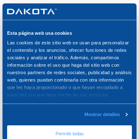
Se suministra plegada y atada individualmente.
MATERIALES
Esta página web usa cookies
Las cookies de este sitio web se usan para personalizar
Red de PP (polipropileno)
el contenido y los anuncios, ofrecer funciones de redes
sociales y analizar el tráfico. Además, compartimos
Cinta de PS (poliéster)
información sobre el uso que haga del sitio web con
nuestros partners de redes sociales, publicidad y análisis
UTILIZACIÓN
web, quienes pueden combinarla con otra información
que les haya proporcionado o que hayan recopilado a
partir del uso que haya hecho de sus servicios.
Malla utilizada como barrera de protección contra
¿NECESITA ASISTENCIA
caídas desde andamios y bordes de tejados.
PARA EL PRODUCTO?
Mostrar detalles
Las cintas están equipadas con una hebilla
autobloqueante para fijar la red y se colocan cada 0,8
m2.
Permitir todas
Solicite una muestra o póngase en contacto con