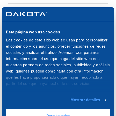
Se colocará en el terminal de soporte telescópico de
arkimede. P> div> div> div>
Ampliar pantalla
Esta página web usa cookies
TER09-1143/G
Las cookies de este sitio web se usan para personalizar
Junta antiruido para Soporte ARKIMEDE
- esp. 2 mm
el contenido y los anuncios, ofrecer funciones de redes
sociales y analizar el tráfico. Además, compartimos
información sobre el uso que haga del sitio web con
ø 120 mm - spess.
nuestros partners de redes sociales, publicidad y análisis
2 mm
web, quienes pueden combinarla con otra información
que les haya proporcionado o que hayan recopilado a
partir del uso que haya hecho de sus servicios.
¿NECESITA ASISTENCIA
Mostrar detalles
PARA EL PRODUCTO?
Permitir todas