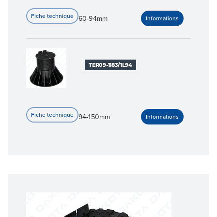
60-94mm
TER09-1183/1L94
94-150mm