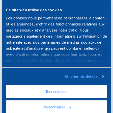
Ce site web utilise des cookies.
Les cookies nous permettent de personnaliser le contenu
et les annonces, d'offrir des fonctionnalités relatives aux
médias sociaux et d'analyser notre trafic. Nous
partageons également des informations sur l'utilisation de
notre site avec nos partenaires de médias sociaux, de
publicité et d'analyse, qui peuvent combiner celles-ci
avec d'autres informations que vous leur avez fournies
ou qu'ils ont collectées lors de votre utilisation de leurs
services.
Afficher les détails
Plots Réglables Pour
Tout autoriser
Dalles à Tête
Personnaliser
Autonivelante