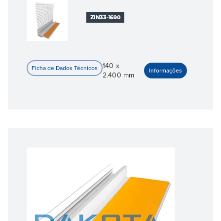
ZIN33-1690
140 x
2.400 mm