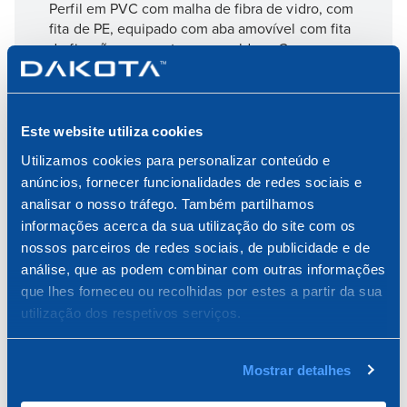
Perfil em PVC com malha de fibra de vidro, com
fita de PE, equipado com aba amovível com fita
de fixação para proteger a moldura. Cumpre a
Norma UNI 1175:2018 CLASSE 3D.
Para mais detalhes acesse a ficha do produto
Este website utiliza cookies
Utilizamos cookies para personalizar conteúdo e
Ir para a ficha do produto
anúncios, fornecer funcionalidades de redes sociais e
analisar o nosso tráfego. Também partilhamos
ARTIGOS:
informações acerca da sua utilização do site com os
nossos parceiros de redes sociais, de publicidade e de
análise, que as podem combinar com outras informações
CAR40-1490
que lhes forneceu ou recolhidas por estes a partir da sua
utilização dos respetivos serviços.
Mostrar detalhes
60 ML