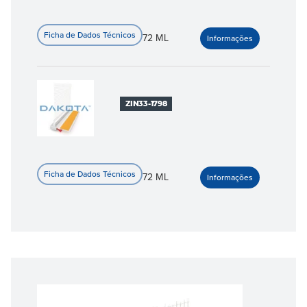
72 ML
ZIN33-1798
72 ML