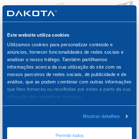
Este website utiliza cookies
Perfil L Angular PVC Para
Perfil Angular Arco PVC
Utilizamos cookies para personalizar conteúdo e
Revestimentos de
Para Revestimentos de
anúncios, fornecer funcionalidades de redes sociais e
Fachada
Fachada
analisar o nosso tráfego. Também partilhamos
informações acerca da sua utilização do site com os
nossos parceiros de redes sociais, de publicidade e de
análise, que as podem combinar com outras informações
que lhes forneceu ou recolhidas por estes a partir da sua
Produtos:
8
/
8
utilização dos respetivos serviços.
Mostrar detalhes
Permitir todos