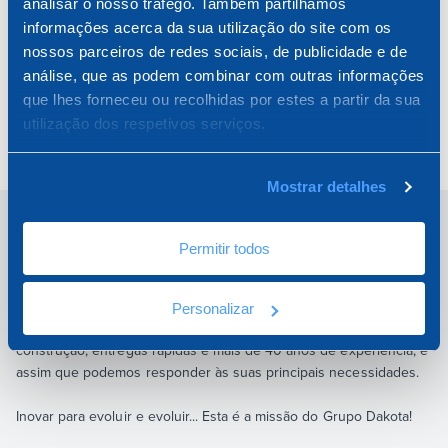
analisar o nosso tráfego. Também partilhamos
Ligue de Volta
informações acerca da sua utilização do site com os
Linha de Ajuda
nossos parceiros de redes sociais, de publicidade e de
análise, que as podem combinar com outras informações
que lhes forneceu ou recolhidas por estes a partir da sua
utilização dos respetivos serviços.
Mostrar detalhes
Permitir todos
INNOVATION IS EVOLUTION
Personalizar
Seis divisões, mais de 4.000 artigos inovadores dedicados à
construção, entregas rápidas e mais de 40 anos de experiência, é
assim que podemos responder às suas principais necessidades.
Inovar para evoluir e evoluir... Esta é a missão do Grupo Dakota!