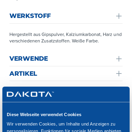
WERKSTOFF
Hergestellt aus Gipspulver, Kalziumkarbonat, Harz und
verschiedenen Zusatzstoffen. Weiße Farbe.
VERWENDE
ARTIKEL
Auf allen Arten von Untergründen im Innenbereich,
Beton, Porenbeton, Ziegel, Gips, Gipskartonplatten mit
verdünnten und abgerundeten Kanten.
Anzeige erweitern
Diese Webseite verwendet Cookies
TER15-1879
Wir verwenden Cookies, um Inhalte und Anzeigen zu
Ce 86 - Spachtelpulver - 1,5 kg
personalisieren, Funktionen für soziale Medien anbieten