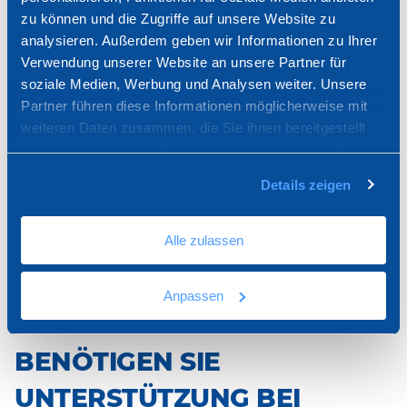
zu können und die Zugriffe auf unsere Website zu
analysieren. Außerdem geben wir Informationen zu Ihrer
Verwendung unserer Website an unsere Partner für
soziale Medien, Werbung und Analysen weiter. Unsere
Partner führen diese Informationen möglicherweise mit
weiteren Daten zusammen, die Sie ihnen bereitgestellt
haben oder die sie im Rahmen Ihrer Nutzung der Dienste
TER15-1880
gesammelt haben.
Ce 86 - Knetmasse in Pulverform - 15 kg
Details zeigen
Alle zulassen
Anpassen
BENÖTIGEN SIE
UNTERSTÜTZUNG BEI